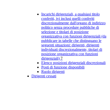
Incarichi dirigenziali, a qualsiasi titolo
conferiti, ivi inclusi quelli conferiti
discrezionalmente dall'organo di indirizzo
politico senza procedure pubbliche di
selezione e titolari di posizione
organizzativa con funzioni dirigenziali (da
pubblicare in tabelle che distinguano le
seguenti situazioni: dirigenti, dirigenti
individuati discrezionalmente, titolari di
posizione organizzativa con funzioni
dirigenziali)
7
Elenco posizioni dirigenziali discrezionali
Posti di funzione disponibili
Ruolo dirigenti
Dirigenti cessati