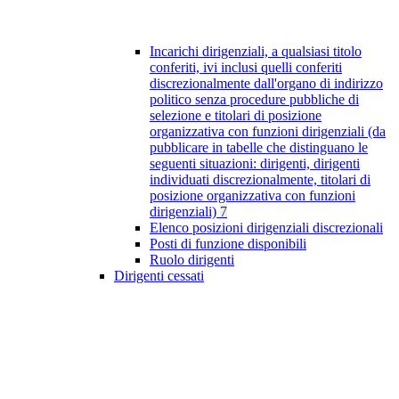
Incarichi dirigenziali, a qualsiasi titolo
conferiti, ivi inclusi quelli conferiti
discrezionalmente dall'organo di indirizzo
politico senza procedure pubbliche di
selezione e titolari di posizione
organizzativa con funzioni dirigenziali (da
pubblicare in tabelle che distinguano le
seguenti situazioni: dirigenti, dirigenti
individuati discrezionalmente, titolari di
posizione organizzativa con funzioni
dirigenziali)
7
Elenco posizioni dirigenziali discrezionali
Posti di funzione disponibili
Ruolo dirigenti
Dirigenti cessati