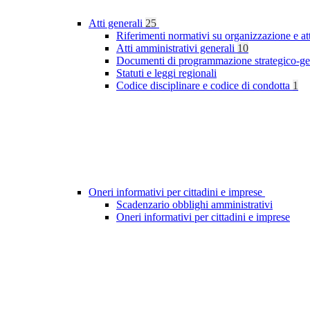
Atti generali
25
Riferimenti normativi su organizzazione e at
Atti amministrativi generali
10
Documenti di programmazione strategico-ge
Statuti e leggi regionali
Codice disciplinare e codice di condotta
1
Oneri informativi per cittadini e imprese
Scadenzario obblighi amministrativi
Oneri informativi per cittadini e imprese