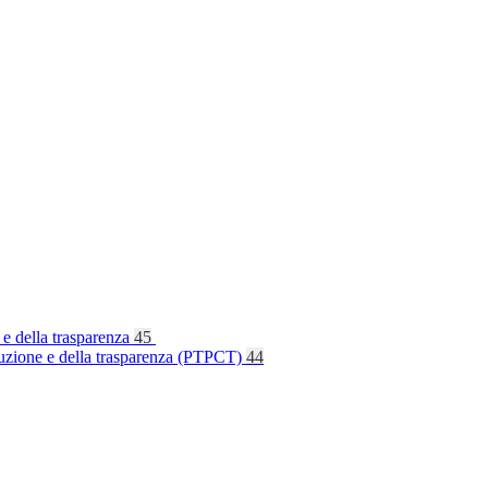
 e della trasparenza
45
rruzione e della trasparenza (PTPCT)
44