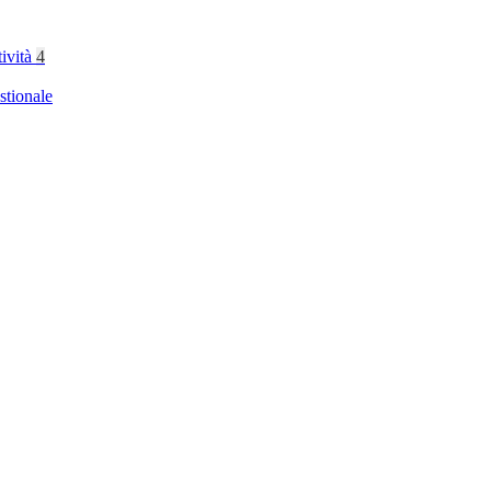
tività
4
stionale