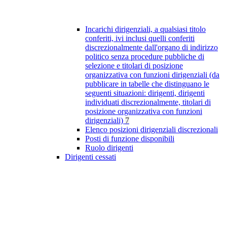
Incarichi dirigenziali, a qualsiasi titolo
conferiti, ivi inclusi quelli conferiti
discrezionalmente dall'organo di indirizzo
politico senza procedure pubbliche di
selezione e titolari di posizione
organizzativa con funzioni dirigenziali (da
pubblicare in tabelle che distinguano le
seguenti situazioni: dirigenti, dirigenti
individuati discrezionalmente, titolari di
posizione organizzativa con funzioni
dirigenziali)
7
Elenco posizioni dirigenziali discrezionali
Posti di funzione disponibili
Ruolo dirigenti
Dirigenti cessati