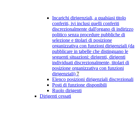
Incarichi dirigenziali, a qualsiasi titolo
conferiti, ivi inclusi quelli conferiti
discrezionalmente dall'organo di indirizzo
politico senza procedure pubbliche di
selezione e titolari di posizione
organizzativa con funzioni dirigenziali (da
pubblicare in tabelle che distinguano le
seguenti situazioni: dirigenti, dirigenti
individuati discrezionalmente, titolari di
posizione organizzativa con funzioni
dirigenziali)
7
Elenco posizioni dirigenziali discrezionali
Posti di funzione disponibili
Ruolo dirigenti
Dirigenti cessati