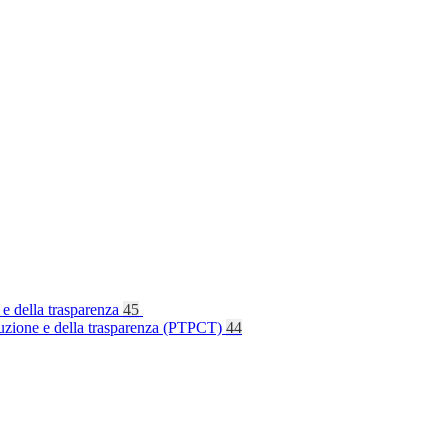
 e della trasparenza
45
rruzione e della trasparenza (PTPCT)
44