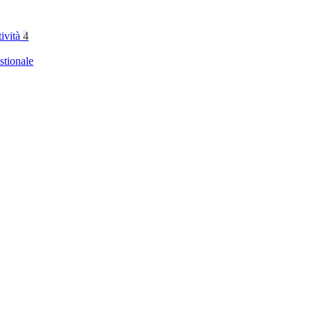
tività
4
stionale