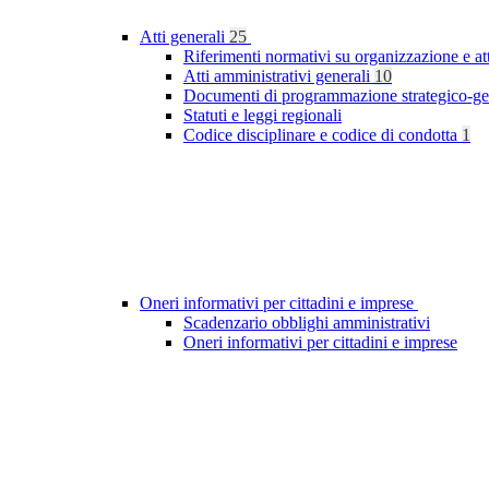
Atti generali
25
Riferimenti normativi su organizzazione e at
Atti amministrativi generali
10
Documenti di programmazione strategico-ge
Statuti e leggi regionali
Codice disciplinare e codice di condotta
1
Oneri informativi per cittadini e imprese
Scadenzario obblighi amministrativi
Oneri informativi per cittadini e imprese