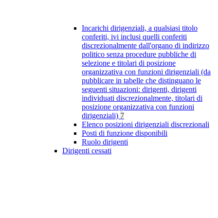
Incarichi dirigenziali, a qualsiasi titolo
conferiti, ivi inclusi quelli conferiti
discrezionalmente dall'organo di indirizzo
politico senza procedure pubbliche di
selezione e titolari di posizione
organizzativa con funzioni dirigenziali (da
pubblicare in tabelle che distinguano le
seguenti situazioni: dirigenti, dirigenti
individuati discrezionalmente, titolari di
posizione organizzativa con funzioni
dirigenziali)
7
Elenco posizioni dirigenziali discrezionali
Posti di funzione disponibili
Ruolo dirigenti
Dirigenti cessati