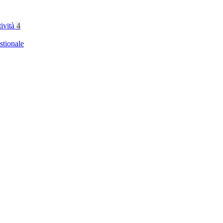
tività
4
stionale