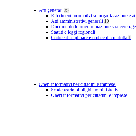
Atti generali
25
Riferimenti normativi su organizzazione e at
Atti amministrativi generali
10
Documenti di programmazione strategico-ge
Statuti e leggi regionali
Codice disciplinare e codice di condotta
1
Oneri informativi per cittadini e imprese
Scadenzario obblighi amministrativi
Oneri informativi per cittadini e imprese