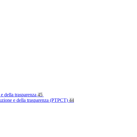
 e della trasparenza
45
rruzione e della trasparenza (PTPCT)
44