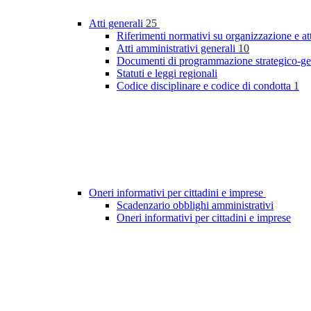
Atti generali
25
Riferimenti normativi su organizzazione e at
Atti amministrativi generali
10
Documenti di programmazione strategico-ge
Statuti e leggi regionali
Codice disciplinare e codice di condotta
1
Oneri informativi per cittadini e imprese
Scadenzario obblighi amministrativi
Oneri informativi per cittadini e imprese