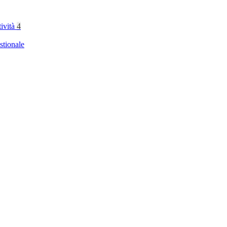
tività
4
stionale