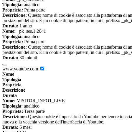
Tipologia:
analitico
Proprieta:
Prima parte
Descrizione:
Questo nome di cookie è associato alla piattaforma di ana
prestazioni del sito. È un cookie di tipo pattern, in cui il prefisso _pk
Durata:
1 anno
Nome:
_pk_ses.1.2641
Tipologia:
analitico
Proprieta:
Prima parte
Descrizione:
Questo nome di cookie è associato alla piattaforma di ana
prestazioni del sito. È un cookie di tipo pattern, in cui il prefisso _pk
Durata:
30 minuti
www.youtube.com
Nome
Tipologia
Proprieta
Descrizione
Durata
Nome:
VISITOR_INFO1_LIVE
Tipologia:
analitico
Proprieta:
Terza parte
Descrizione:
Questo cookie è impostato da Youtube per tenere traccia de
nuova o la vecchia versione dell'interfaccia di Youtube.
Durata:
6 mesi