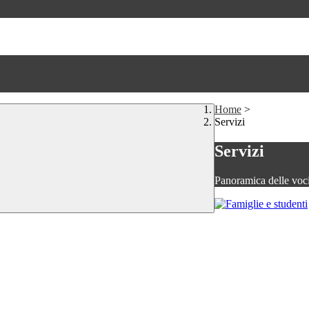
Home
>
Servizi
Servizi
Panoramica delle voc