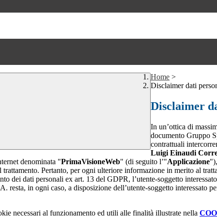
Home
>
Disclaimer dati perso
Disclaimer da
In un’ottica di massim
documento Gruppo Spag
contrattuali intercor
Luigi Einaudi Corr
internet denominata "
PrimaVisioneWeb
" (di seguito l’"
Applicazione
")
l trattamento. Pertanto, per ogni ulteriore informazione in merito al trat
ento dei dati personali ex art. 13 del GDPR, l’utente-soggetto interessato 
A. resta, in ogni caso, a disposizione dell’utente-soggetto interessato pe
kie necessari al funzionamento ed utili alle finalità illustrate nella
COO