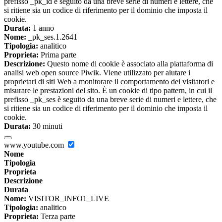
prefisso _pk_id è seguito da una breve serie di numeri e lettere, che
si ritiene sia un codice di riferimento per il dominio che imposta il
cookie.
Durata:
1 anno
Nome:
_pk_ses.1.2641
Tipologia:
analitico
Proprieta:
Prima parte
Descrizione:
Questo nome di cookie è associato alla piattaforma di
analisi web open source Piwik. Viene utilizzato per aiutare i
proprietari di siti Web a monitorare il comportamento dei visitatori e
misurare le prestazioni del sito. È un cookie di tipo pattern, in cui il
prefisso _pk_ses è seguito da una breve serie di numeri e lettere, che
si ritiene sia un codice di riferimento per il dominio che imposta il
cookie.
Durata:
30 minuti
www.youtube.com
Nome
Tipologia
Proprieta
Descrizione
Durata
Nome:
VISITOR_INFO1_LIVE
Tipologia:
analitico
Proprieta:
Terza parte