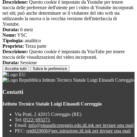
Descrizione:
Questo cookie è impostato da Youtube per tenere
traccia delle preferenze dell'utente per i video di Youtube incorporati
nei siti; può anche determinare se il visitatore del sito web sta
utilizzando la nuova o la vecchia versione dell'interfaccia di
Youtube.
Durata:
6 mesi
Nome:
YSC
Tipologia:
analitico
Proprieta:
Terza parte
Descrizione:
Questo cookie è impostato da YouTube per tenere
traccia delle visualizzazioni dei video incorporati.
Durata:
Sessione
Accetta tutti
Salva le preferenze
Istituto Tecnico Statale Luigi Einaudi Correggio
Contatti
Istituto Tecnico Statale Luigi Einaudi Correggio
Via Prati, 2 42015 Correggio (RE)
Tel:
0522/ 693271
Email:
info@einaudicorreggio.edu.it
Link per inviare una mail
PEC:
retd02000l@pec.istruzione.it
Link per inviare una mail