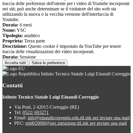
traccia delle preferenze dell'utente per i video di Youtube incorporati
nei siti; può anche determinare se il visitatore del sito web sta
utilizzando la nuova o la vecchia versione dell'interfaccia di
Youtube.
Durata:
6 mesi
Nome:
YSC
Tipologia:
analitico
Proprieta:
Terza parte
Descrizione:
Questo cookie è impostato da YouTube per tenere
traccia delle visualizzazioni dei video incorporati.
Durata:
Sessione
Accetta tutti
Salva le preferenze
Istituto Tecnico Statale Luigi Einaudi Correggio
Contatti
Istituto Tecnico Statale Luigi Einaudi Correggio
Via Prati, 2 42015 Correggio (RE)
Tel:
0522/ 693271
Email:
info@einaudicorreggio.edu.it
Link per inviare una mail
PEC:
retd02000l@pec.istruzione.it
Link per inviare una mail