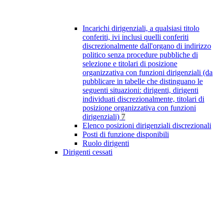
Incarichi dirigenziali, a qualsiasi titolo
conferiti, ivi inclusi quelli conferiti
discrezionalmente dall'organo di indirizzo
politico senza procedure pubbliche di
selezione e titolari di posizione
organizzativa con funzioni dirigenziali (da
pubblicare in tabelle che distinguano le
seguenti situazioni: dirigenti, dirigenti
individuati discrezionalmente, titolari di
posizione organizzativa con funzioni
dirigenziali)
7
Elenco posizioni dirigenziali discrezionali
Posti di funzione disponibili
Ruolo dirigenti
Dirigenti cessati