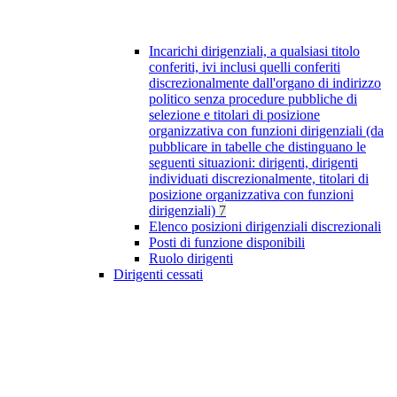
Incarichi dirigenziali, a qualsiasi titolo
conferiti, ivi inclusi quelli conferiti
discrezionalmente dall'organo di indirizzo
politico senza procedure pubbliche di
selezione e titolari di posizione
organizzativa con funzioni dirigenziali (da
pubblicare in tabelle che distinguano le
seguenti situazioni: dirigenti, dirigenti
individuati discrezionalmente, titolari di
posizione organizzativa con funzioni
dirigenziali)
7
Elenco posizioni dirigenziali discrezionali
Posti di funzione disponibili
Ruolo dirigenti
Dirigenti cessati