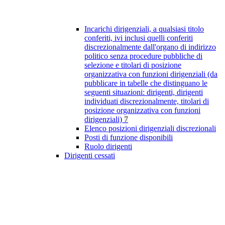
Incarichi dirigenziali, a qualsiasi titolo
conferiti, ivi inclusi quelli conferiti
discrezionalmente dall'organo di indirizzo
politico senza procedure pubbliche di
selezione e titolari di posizione
organizzativa con funzioni dirigenziali (da
pubblicare in tabelle che distinguano le
seguenti situazioni: dirigenti, dirigenti
individuati discrezionalmente, titolari di
posizione organizzativa con funzioni
dirigenziali)
7
Elenco posizioni dirigenziali discrezionali
Posti di funzione disponibili
Ruolo dirigenti
Dirigenti cessati