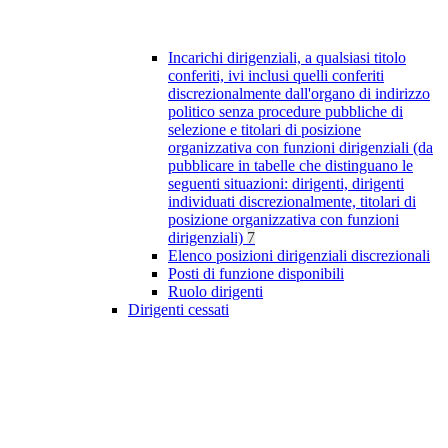
Incarichi dirigenziali, a qualsiasi titolo
conferiti, ivi inclusi quelli conferiti
discrezionalmente dall'organo di indirizzo
politico senza procedure pubbliche di
selezione e titolari di posizione
organizzativa con funzioni dirigenziali (da
pubblicare in tabelle che distinguano le
seguenti situazioni: dirigenti, dirigenti
individuati discrezionalmente, titolari di
posizione organizzativa con funzioni
dirigenziali)
7
Elenco posizioni dirigenziali discrezionali
Posti di funzione disponibili
Ruolo dirigenti
Dirigenti cessati