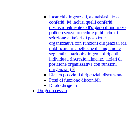
Incarichi dirigenziali, a qualsiasi titolo
conferiti, ivi inclusi quelli conferiti
discrezionalmente dall'organo di indirizzo
politico senza procedure pubbliche di
selezione e titolari di posizione
organizzativa con funzioni dirigenziali (da
pubblicare in tabelle che distinguano le
seguenti situazioni: dirigenti, dirigenti
individuati discrezionalmente, titolari di
posizione organizzativa con funzioni
dirigenziali)
7
Elenco posizioni dirigenziali discrezionali
Posti di funzione disponibili
Ruolo dirigenti
Dirigenti cessati