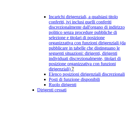
Incarichi dirigenziali, a qualsiasi titolo
conferiti, ivi inclusi quelli conferiti
discrezionalmente dall'organo di indirizzo
politico senza procedure pubbliche di
selezione e titolari di posizione
organizzativa con funzioni dirigenziali (da
pubblicare in tabelle che distinguano le
seguenti situazioni: dirigenti, dirigenti
individuati discrezionalmente, titolari di
posizione organizzativa con funzioni
dirigenziali)
7
Elenco posizioni dirigenziali discrezionali
Posti di funzione disponibili
Ruolo dirigenti
Dirigenti cessati