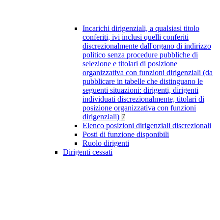
Incarichi dirigenziali, a qualsiasi titolo
conferiti, ivi inclusi quelli conferiti
discrezionalmente dall'organo di indirizzo
politico senza procedure pubbliche di
selezione e titolari di posizione
organizzativa con funzioni dirigenziali (da
pubblicare in tabelle che distinguano le
seguenti situazioni: dirigenti, dirigenti
individuati discrezionalmente, titolari di
posizione organizzativa con funzioni
dirigenziali)
7
Elenco posizioni dirigenziali discrezionali
Posti di funzione disponibili
Ruolo dirigenti
Dirigenti cessati