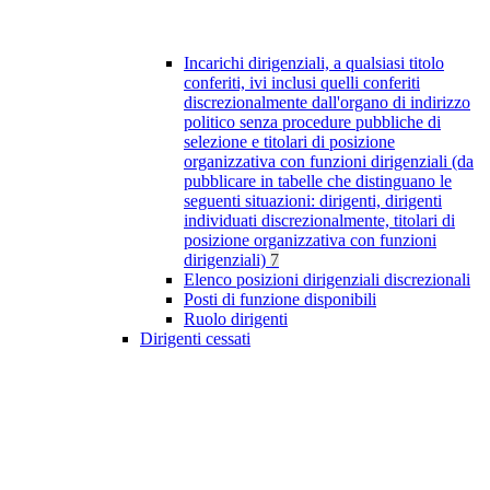
Incarichi dirigenziali, a qualsiasi titolo
conferiti, ivi inclusi quelli conferiti
discrezionalmente dall'organo di indirizzo
politico senza procedure pubbliche di
selezione e titolari di posizione
organizzativa con funzioni dirigenziali (da
pubblicare in tabelle che distinguano le
seguenti situazioni: dirigenti, dirigenti
individuati discrezionalmente, titolari di
posizione organizzativa con funzioni
dirigenziali)
7
Elenco posizioni dirigenziali discrezionali
Posti di funzione disponibili
Ruolo dirigenti
Dirigenti cessati