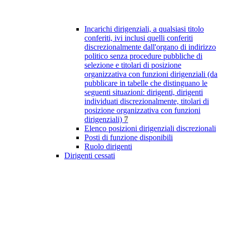
Incarichi dirigenziali, a qualsiasi titolo
conferiti, ivi inclusi quelli conferiti
discrezionalmente dall'organo di indirizzo
politico senza procedure pubbliche di
selezione e titolari di posizione
organizzativa con funzioni dirigenziali (da
pubblicare in tabelle che distinguano le
seguenti situazioni: dirigenti, dirigenti
individuati discrezionalmente, titolari di
posizione organizzativa con funzioni
dirigenziali)
7
Elenco posizioni dirigenziali discrezionali
Posti di funzione disponibili
Ruolo dirigenti
Dirigenti cessati