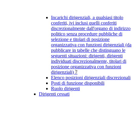
Incarichi dirigenziali, a qualsiasi titolo
conferiti, ivi inclusi quelli conferiti
discrezionalmente dall'organo di indirizzo
politico senza procedure pubbliche di
selezione e titolari di posizione
organizzativa con funzioni dirigenziali (da
pubblicare in tabelle che distinguano le
seguenti situazioni: dirigenti, dirigenti
individuati discrezionalmente, titolari di
posizione organizzativa con funzioni
dirigenziali)
7
Elenco posizioni dirigenziali discrezionali
Posti di funzione disponibili
Ruolo dirigenti
Dirigenti cessati