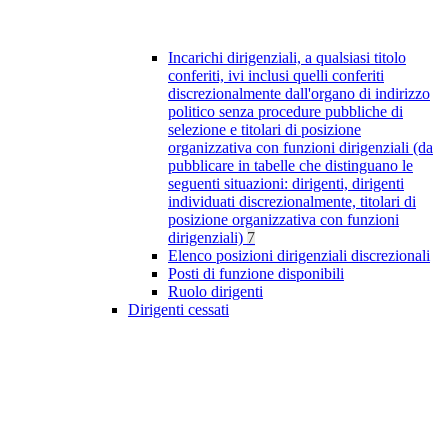
Incarichi dirigenziali, a qualsiasi titolo
conferiti, ivi inclusi quelli conferiti
discrezionalmente dall'organo di indirizzo
politico senza procedure pubbliche di
selezione e titolari di posizione
organizzativa con funzioni dirigenziali (da
pubblicare in tabelle che distinguano le
seguenti situazioni: dirigenti, dirigenti
individuati discrezionalmente, titolari di
posizione organizzativa con funzioni
dirigenziali)
7
Elenco posizioni dirigenziali discrezionali
Posti di funzione disponibili
Ruolo dirigenti
Dirigenti cessati