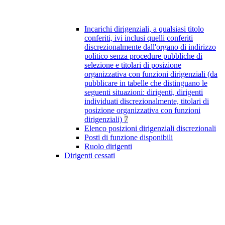
Incarichi dirigenziali, a qualsiasi titolo
conferiti, ivi inclusi quelli conferiti
discrezionalmente dall'organo di indirizzo
politico senza procedure pubbliche di
selezione e titolari di posizione
organizzativa con funzioni dirigenziali (da
pubblicare in tabelle che distinguano le
seguenti situazioni: dirigenti, dirigenti
individuati discrezionalmente, titolari di
posizione organizzativa con funzioni
dirigenziali)
7
Elenco posizioni dirigenziali discrezionali
Posti di funzione disponibili
Ruolo dirigenti
Dirigenti cessati