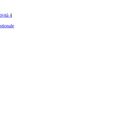
tività
4
stionale