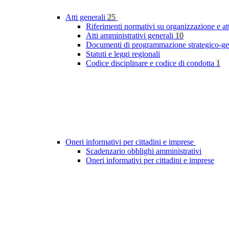
Atti generali
25
Riferimenti normativi su organizzazione e at
Atti amministrativi generali
10
Documenti di programmazione strategico-ge
Statuti e leggi regionali
Codice disciplinare e codice di condotta
1
Oneri informativi per cittadini e imprese
Scadenzario obblighi amministrativi
Oneri informativi per cittadini e imprese