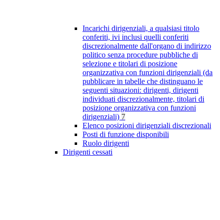
Incarichi dirigenziali, a qualsiasi titolo
conferiti, ivi inclusi quelli conferiti
discrezionalmente dall'organo di indirizzo
politico senza procedure pubbliche di
selezione e titolari di posizione
organizzativa con funzioni dirigenziali (da
pubblicare in tabelle che distinguano le
seguenti situazioni: dirigenti, dirigenti
individuati discrezionalmente, titolari di
posizione organizzativa con funzioni
dirigenziali)
7
Elenco posizioni dirigenziali discrezionali
Posti di funzione disponibili
Ruolo dirigenti
Dirigenti cessati