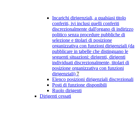
Incarichi dirigenziali, a qualsiasi titolo
conferiti, ivi inclusi quelli conferiti
discrezionalmente dall'organo di indirizzo
politico senza procedure pubbliche di
selezione e titolari di posizione
organizzativa con funzioni dirigenziali (da
pubblicare in tabelle che distinguano le
seguenti situazioni: dirigenti, dirigenti
individuati discrezionalmente, titolari di
posizione organizzativa con funzioni
dirigenziali)
7
Elenco posizioni dirigenziali discrezionali
Posti di funzione disponibili
Ruolo dirigenti
Dirigenti cessati