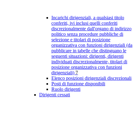
Incarichi dirigenziali, a qualsiasi titolo
conferiti, ivi inclusi quelli conferiti
discrezionalmente dall'organo di indirizzo
politico senza procedure pubbliche di
selezione e titolari di posizione
organizzativa con funzioni dirigenziali (da
pubblicare in tabelle che distinguano le
seguenti situazioni: dirigenti, dirigenti
individuati discrezionalmente, titolari di
posizione organizzativa con funzioni
dirigenziali)
7
Elenco posizioni dirigenziali discrezionali
Posti di funzione disponibili
Ruolo dirigenti
Dirigenti cessati