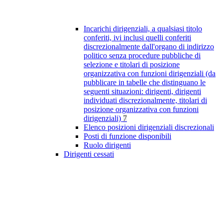
Incarichi dirigenziali, a qualsiasi titolo
conferiti, ivi inclusi quelli conferiti
discrezionalmente dall'organo di indirizzo
politico senza procedure pubbliche di
selezione e titolari di posizione
organizzativa con funzioni dirigenziali (da
pubblicare in tabelle che distinguano le
seguenti situazioni: dirigenti, dirigenti
individuati discrezionalmente, titolari di
posizione organizzativa con funzioni
dirigenziali)
7
Elenco posizioni dirigenziali discrezionali
Posti di funzione disponibili
Ruolo dirigenti
Dirigenti cessati