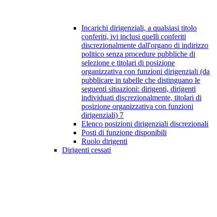
Incarichi dirigenziali, a qualsiasi titolo
conferiti, ivi inclusi quelli conferiti
discrezionalmente dall'organo di indirizzo
politico senza procedure pubbliche di
selezione e titolari di posizione
organizzativa con funzioni dirigenziali (da
pubblicare in tabelle che distinguano le
seguenti situazioni: dirigenti, dirigenti
individuati discrezionalmente, titolari di
posizione organizzativa con funzioni
dirigenziali)
7
Elenco posizioni dirigenziali discrezionali
Posti di funzione disponibili
Ruolo dirigenti
Dirigenti cessati