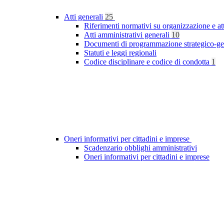
Atti generali
25
Riferimenti normativi su organizzazione e at
Atti amministrativi generali
10
Documenti di programmazione strategico-ge
Statuti e leggi regionali
Codice disciplinare e codice di condotta
1
Oneri informativi per cittadini e imprese
Scadenzario obblighi amministrativi
Oneri informativi per cittadini e imprese