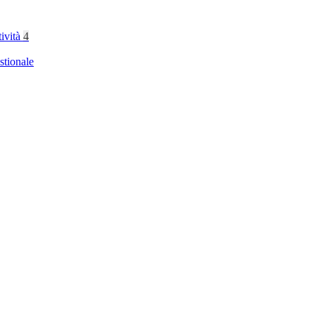
tività
4
stionale