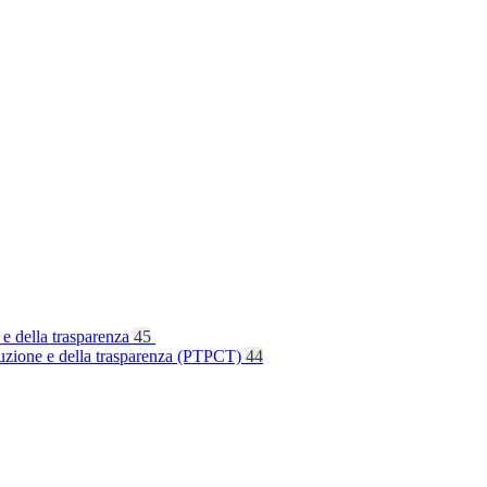
 e della trasparenza
45
rruzione e della trasparenza (PTPCT)
44