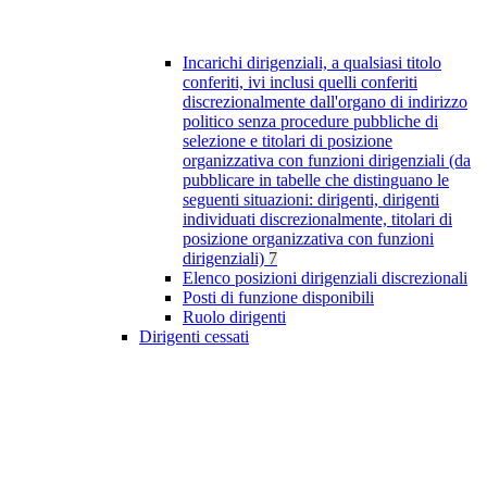
Incarichi dirigenziali, a qualsiasi titolo
conferiti, ivi inclusi quelli conferiti
discrezionalmente dall'organo di indirizzo
politico senza procedure pubbliche di
selezione e titolari di posizione
organizzativa con funzioni dirigenziali (da
pubblicare in tabelle che distinguano le
seguenti situazioni: dirigenti, dirigenti
individuati discrezionalmente, titolari di
posizione organizzativa con funzioni
dirigenziali)
7
Elenco posizioni dirigenziali discrezionali
Posti di funzione disponibili
Ruolo dirigenti
Dirigenti cessati