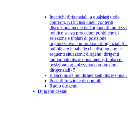
Incarichi dirigenziali, a qualsiasi titolo
conferiti, ivi inclusi quelli conferiti
discrezionalmente dall'organo di indirizzo
politico senza procedure pubbliche di
selezione e titolari di posizione
organizzativa con funzioni dirigenziali (da
pubblicare in tabelle che distinguano le
seguenti situazioni: dirigenti, dirigenti
individuati discrezionalmente, titolari di
posizione organizzativa con funzioni
dirigenziali)
7
Elenco posizioni dirigenziali discrezionali
Posti di funzione disponibili
Ruolo dirigenti
Dirigenti cessati