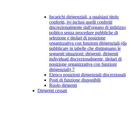
Incarichi dirigenziali, a qualsiasi titolo
conferiti, ivi inclusi quelli conferiti
discrezionalmente dall'organo di indirizzo
politico senza procedure pubbliche di
selezione e titolari di posizione
organizzativa con funzioni dirigenziali (da
pubblicare in tabelle che distinguano le
seguenti situazioni: dirigenti, dirigenti
individuati discrezionalmente, titolari di
posizione organizzativa con funzioni
dirigenziali)
7
Elenco posizioni dirigenziali discrezionali
Posti di funzione disponibili
Ruolo dirigenti
Dirigenti cessati