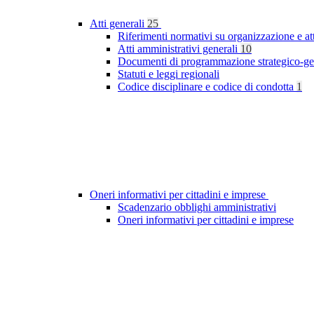
Atti generali
25
Riferimenti normativi su organizzazione e at
Atti amministrativi generali
10
Documenti di programmazione strategico-ge
Statuti e leggi regionali
Codice disciplinare e codice di condotta
1
Oneri informativi per cittadini e imprese
Scadenzario obblighi amministrativi
Oneri informativi per cittadini e imprese