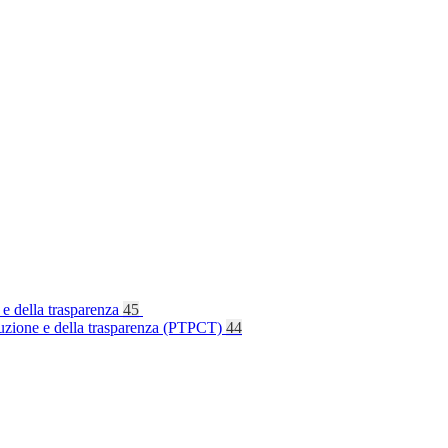
 e della trasparenza
45
rruzione e della trasparenza (PTPCT)
44