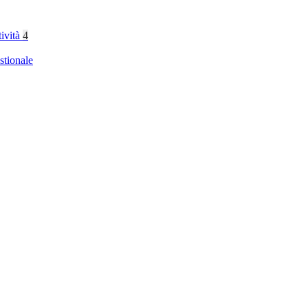
tività
4
stionale