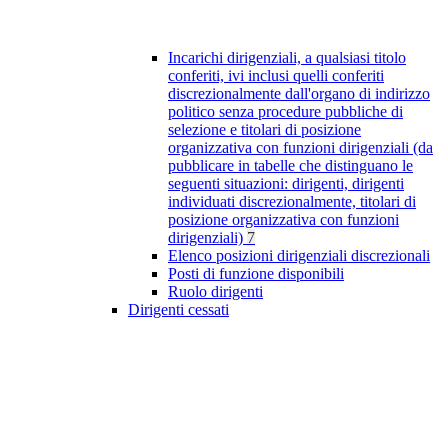
Incarichi dirigenziali, a qualsiasi titolo
conferiti, ivi inclusi quelli conferiti
discrezionalmente dall'organo di indirizzo
politico senza procedure pubbliche di
selezione e titolari di posizione
organizzativa con funzioni dirigenziali (da
pubblicare in tabelle che distinguano le
seguenti situazioni: dirigenti, dirigenti
individuati discrezionalmente, titolari di
posizione organizzativa con funzioni
dirigenziali)
7
Elenco posizioni dirigenziali discrezionali
Posti di funzione disponibili
Ruolo dirigenti
Dirigenti cessati