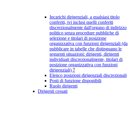
Incarichi dirigenziali, a qualsiasi titolo
conferiti, ivi inclusi quelli conferiti
discrezionalmente dall'organo di indirizzo
politico senza procedure pubbliche di
selezione e titolari di posizione
organizzativa con funzioni dirigenziali (da
pubblicare in tabelle che distinguano le
seguenti situazioni: dirigenti, dirigenti
individuati discrezionalmente, titolari di
posizione organizzativa con funzioni
dirigenziali)
7
Elenco posizioni dirigenziali discrezionali
Posti di funzione disponibili
Ruolo dirigenti
Dirigenti cessati