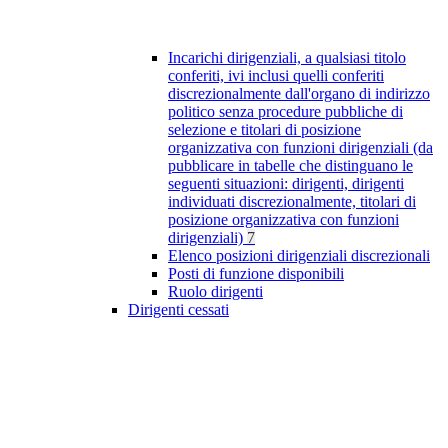
Incarichi dirigenziali, a qualsiasi titolo
conferiti, ivi inclusi quelli conferiti
discrezionalmente dall'organo di indirizzo
politico senza procedure pubbliche di
selezione e titolari di posizione
organizzativa con funzioni dirigenziali (da
pubblicare in tabelle che distinguano le
seguenti situazioni: dirigenti, dirigenti
individuati discrezionalmente, titolari di
posizione organizzativa con funzioni
dirigenziali)
7
Elenco posizioni dirigenziali discrezionali
Posti di funzione disponibili
Ruolo dirigenti
Dirigenti cessati