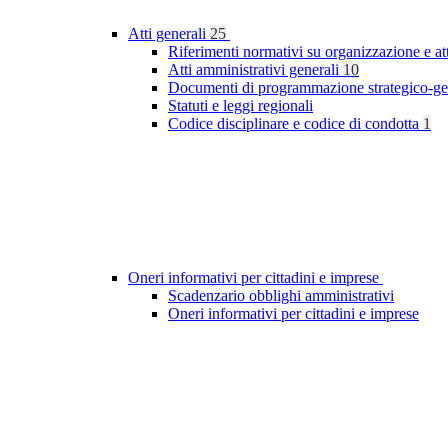
Atti generali
25
Riferimenti normativi su organizzazione e at
Atti amministrativi generali
10
Documenti di programmazione strategico-ge
Statuti e leggi regionali
Codice disciplinare e codice di condotta
1
Oneri informativi per cittadini e imprese
Scadenzario obblighi amministrativi
Oneri informativi per cittadini e imprese