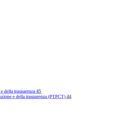
 e della trasparenza
45
rruzione e della trasparenza (PTPCT)
44