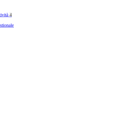
tività
4
stionale