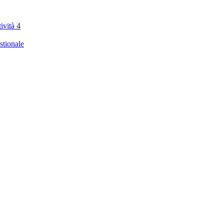
tività
4
stionale