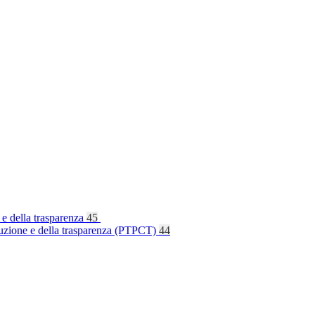
 e della trasparenza
45
rruzione e della trasparenza (PTPCT)
44