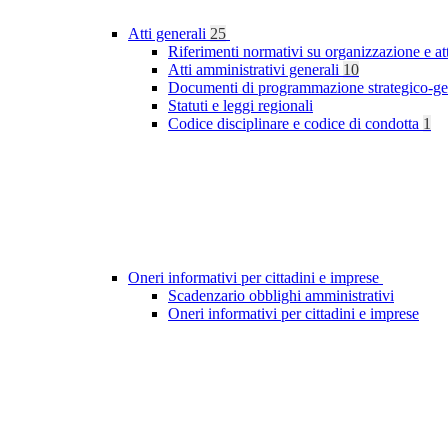
Atti generali
25
Riferimenti normativi su organizzazione e at
Atti amministrativi generali
10
Documenti di programmazione strategico-ge
Statuti e leggi regionali
Codice disciplinare e codice di condotta
1
Oneri informativi per cittadini e imprese
Scadenzario obblighi amministrativi
Oneri informativi per cittadini e imprese