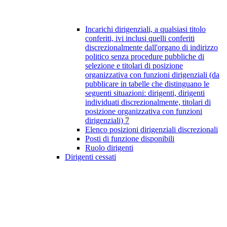
Incarichi dirigenziali, a qualsiasi titolo
conferiti, ivi inclusi quelli conferiti
discrezionalmente dall'organo di indirizzo
politico senza procedure pubbliche di
selezione e titolari di posizione
organizzativa con funzioni dirigenziali (da
pubblicare in tabelle che distinguano le
seguenti situazioni: dirigenti, dirigenti
individuati discrezionalmente, titolari di
posizione organizzativa con funzioni
dirigenziali)
7
Elenco posizioni dirigenziali discrezionali
Posti di funzione disponibili
Ruolo dirigenti
Dirigenti cessati