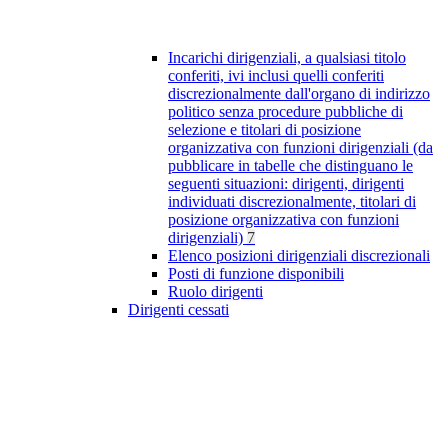
Incarichi dirigenziali, a qualsiasi titolo
conferiti, ivi inclusi quelli conferiti
discrezionalmente dall'organo di indirizzo
politico senza procedure pubbliche di
selezione e titolari di posizione
organizzativa con funzioni dirigenziali (da
pubblicare in tabelle che distinguano le
seguenti situazioni: dirigenti, dirigenti
individuati discrezionalmente, titolari di
posizione organizzativa con funzioni
dirigenziali)
7
Elenco posizioni dirigenziali discrezionali
Posti di funzione disponibili
Ruolo dirigenti
Dirigenti cessati