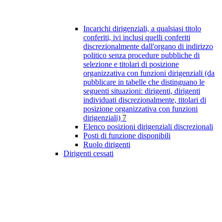
Incarichi dirigenziali, a qualsiasi titolo
conferiti, ivi inclusi quelli conferiti
discrezionalmente dall'organo di indirizzo
politico senza procedure pubbliche di
selezione e titolari di posizione
organizzativa con funzioni dirigenziali (da
pubblicare in tabelle che distinguano le
seguenti situazioni: dirigenti, dirigenti
individuati discrezionalmente, titolari di
posizione organizzativa con funzioni
dirigenziali)
7
Elenco posizioni dirigenziali discrezionali
Posti di funzione disponibili
Ruolo dirigenti
Dirigenti cessati