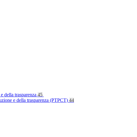
 e della trasparenza
45
rruzione e della trasparenza (PTPCT)
44