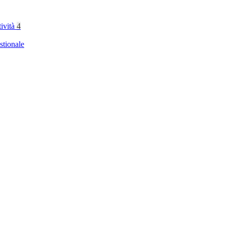
tività
4
stionale