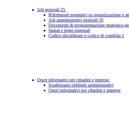
Atti generali
25
Riferimenti normativi su organizzazione e at
Atti amministrativi generali
10
Documenti di programmazione strategico-ge
Statuti e leggi regionali
Codice disciplinare e codice di condotta
1
Oneri informativi per cittadini e imprese
Scadenzario obblighi amministrativi
Oneri informativi per cittadini e imprese