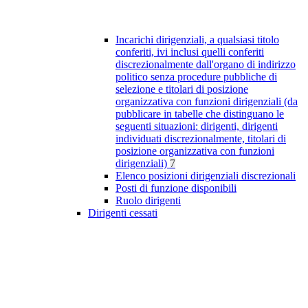
Incarichi dirigenziali, a qualsiasi titolo
conferiti, ivi inclusi quelli conferiti
discrezionalmente dall'organo di indirizzo
politico senza procedure pubbliche di
selezione e titolari di posizione
organizzativa con funzioni dirigenziali (da
pubblicare in tabelle che distinguano le
seguenti situazioni: dirigenti, dirigenti
individuati discrezionalmente, titolari di
posizione organizzativa con funzioni
dirigenziali)
7
Elenco posizioni dirigenziali discrezionali
Posti di funzione disponibili
Ruolo dirigenti
Dirigenti cessati