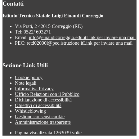
Contatti
Istituto Tecnico Statale Luigi Einaudi Correggio
Via Prati, 2 42015 Correggio (RE)
Tel:
0522/ 693271
Email:
info@einaudicorreggio.edu.it
Link per inviare una mail
PEC:
retd02000l@pec.istruzione.it
Link per inviare una mail
Sezione Link Utili
Cookie policy
Note legali
Informativa Privacy
Ufficio Relazioni con il Pubblico
Dichiarazione di accessibilità
Obiettivi di accessibilità
Whistleblowing
Gestione consensi cookie
Amministrazione trasparente
Pagina visualizzata
1263039
volte