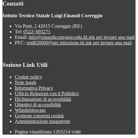
Contatti
Istituto Tecnico Statale Luigi Einaudi Correggio
Via Prati, 2 42015 Correggio (RE)
Tel:
0522/ 693271
Email:
info@einaudicorreggio.edu.it
Link per inviare una mail
PEC:
retd02000l@pec.istruzione.it
Link per inviare una mail
Sezione Link Utili
Cookie policy
Note legali
Informativa Privacy
Ufficio Relazioni con il Pubblico
Dichiarazione di accessibilità
Obiettivi di accessibilità
Whistleblowing
Gestione consensi cookie
Amministrazione trasparente
Pagina visualizzata
1263214
volte