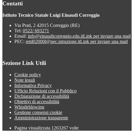
Contatti
Istituto Tecnico Statale Luigi Einaudi Correggio
Via Prati, 2 42015 Correggio (RE)
Tel:
0522/ 693271
Email:
info@einaudicorreggio.edu.it
Link per inviare una mail
PEC:
retd02000l@pec.istruzione.it
Link per inviare una mail
Sezione Link Utili
Cookie policy
Note legali
Informativa Privacy
Ufficio Relazioni con il Pubblico
Dichiarazione di accessibilità
Obiettivi di accessibilità
Whistleblowing
Gestione consensi cookie
Amministrazione trasparente
Pagina visualizzata
1263267
volte