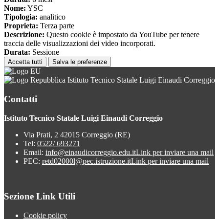
Nome:
YSC
Tipologia:
analitico
Proprieta:
Terza parte
Descrizione:
Questo cookie è impostato da YouTube per tenere
traccia delle visualizzazioni dei video incorporati.
Durata:
Sessione
Accetta tutti
Salva le preferenze
Istituto Tecnico Statale Luigi Einaudi Correggio
Contatti
Istituto Tecnico Statale Luigi Einaudi Correggio
Via Prati, 2 42015 Correggio (RE)
Tel:
0522/ 693271
Email:
info@einaudicorreggio.edu.it
Link per inviare una mail
PEC:
retd02000l@pec.istruzione.it
Link per inviare una mail
Sezione Link Utili
Cookie policy